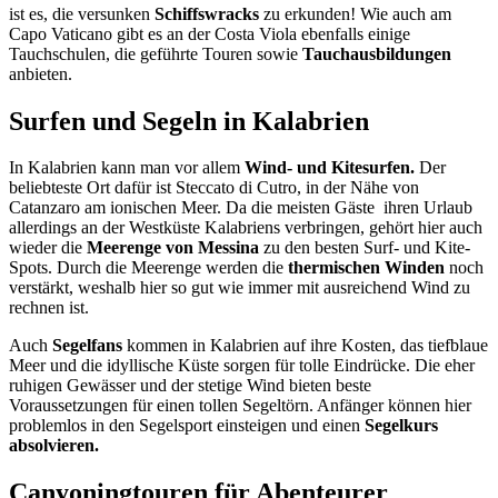
ist es, die versunken
Schiffswracks
zu erkunden! Wie auch am
Capo Vaticano gibt es an der Costa Viola ebenfalls einige
Tauchschulen, die geführte Touren sowie
Tauchausbildungen
anbieten.
Surfen und Segeln in Kalabrien
In Kalabrien kann man vor allem
Wind- und Kitesurfen.
Der
beliebteste Ort dafür ist Steccato di Cutro, in der Nähe von
Catanzaro am ionischen Meer. Da die meisten Gäste ihren Urlaub
allerdings an der Westküste Kalabriens verbringen, gehört hier auch
wieder die
Meerenge von Messina
zu den besten Surf- und Kite-
Spots. Durch die Meerenge werden die
thermischen Winden
noch
verstärkt, weshalb hier so gut wie immer mit ausreichend Wind zu
rechnen ist.
Auch
Segelfans
kommen in Kalabrien auf ihre Kosten, das tiefblaue
Meer und die idyllische Küste sorgen für tolle Eindrücke. Die eher
ruhigen Gewässer und der stetige Wind bieten beste
Voraussetzungen für einen tollen Segeltörn. Anfänger können hier
problemlos in den Segelsport einsteigen und einen
Segelkurs
absolvieren.
Canyoningtouren für Abenteurer