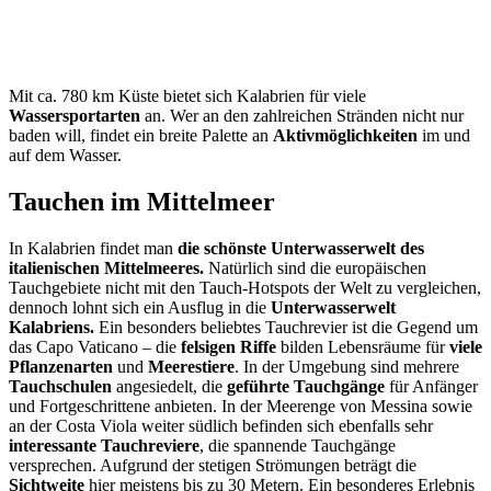
Mit ca. 780 km Küste bietet sich Kalabrien für viele
Wassersportarten
an. Wer an den zahlreichen Stränden nicht nur
baden will, findet ein breite Palette an
Aktivmöglichkeiten
im und
auf dem Wasser.
Tauchen im Mittelmeer
In Kalabrien findet man
die schönste Unterwasserwelt des
italienischen Mittelmeeres.
Natürlich sind die europäischen
Tauchgebiete nicht mit den Tauch-Hotspots der Welt zu vergleichen,
dennoch lohnt sich ein Ausflug in die
Unterwasserwelt
Kalabriens.
Ein besonders beliebtes Tauchrevier ist die Gegend um
das Capo Vaticano – die
felsigen Riffe
bilden Lebensräume für
viele
Pflanzenarten
und
Meerestiere
. In der Umgebung sind mehrere
Tauchschulen
angesiedelt, die
geführte Tauchgänge
für Anfänger
und Fortgeschrittene anbieten. In der Meerenge von Messina sowie
an der Costa Viola weiter südlich befinden sich ebenfalls sehr
interessante Tauchreviere
, die spannende Tauchgänge
versprechen. Aufgrund der stetigen Strömungen beträgt die
Sichtweite
hier meistens bis zu 30 Metern. Ein besonderes Erlebnis