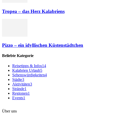
Tropea – das Herz Kalabriens
Pizzo – ein idyllischen Küstenstädtchen
Beliebte Kategorie
Reisetipps & Infos
14
Kalabrien Urlaub
5
Sehenswürdigkeiten
4
Städte
3
Aktivitäten
3
Strände
1
Regionen
1
Events
1
Über uns