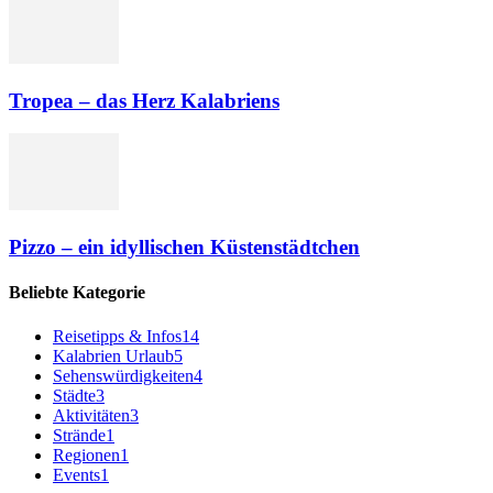
Tropea – das Herz Kalabriens
Pizzo – ein idyllischen Küstenstädtchen
Beliebte Kategorie
Reisetipps & Infos
14
Kalabrien Urlaub
5
Sehenswürdigkeiten
4
Städte
3
Aktivitäten
3
Strände
1
Regionen
1
Events
1