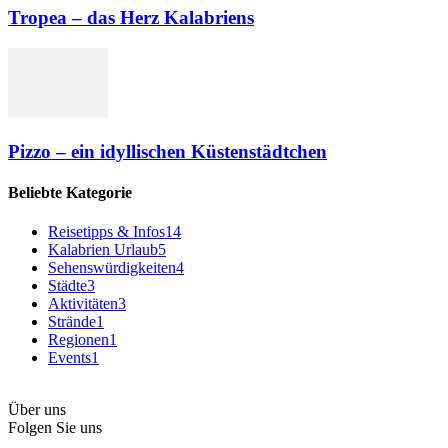
Tropea – das Herz Kalabriens
Pizzo – ein idyllischen Küstenstädtchen
Beliebte Kategorie
Reisetipps & Infos
14
Kalabrien Urlaub
5
Sehenswürdigkeiten
4
Städte
3
Aktivitäten
3
Strände
1
Regionen
1
Events
1
Über uns
Folgen Sie uns