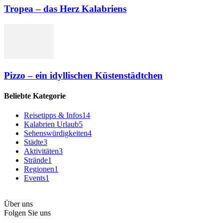
Tropea – das Herz Kalabriens
Pizzo – ein idyllischen Küstenstädtchen
Beliebte Kategorie
Reisetipps & Infos
14
Kalabrien Urlaub
5
Sehenswürdigkeiten
4
Städte
3
Aktivitäten
3
Strände
1
Regionen
1
Events
1
Über uns
Folgen Sie uns