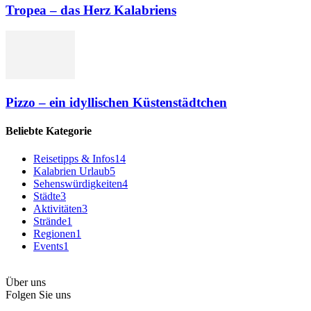
Tropea – das Herz Kalabriens
Pizzo – ein idyllischen Küstenstädtchen
Beliebte Kategorie
Reisetipps & Infos
14
Kalabrien Urlaub
5
Sehenswürdigkeiten
4
Städte
3
Aktivitäten
3
Strände
1
Regionen
1
Events
1
Über uns
Folgen Sie uns