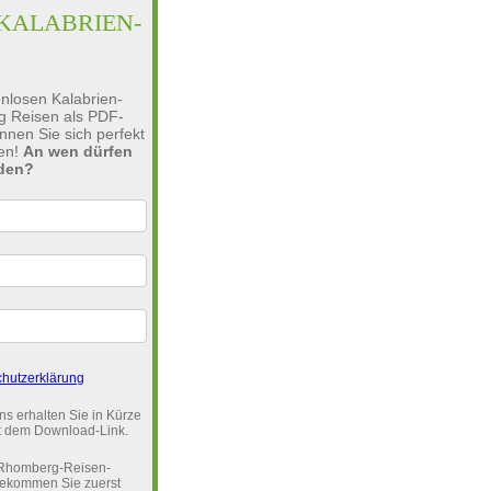
KALABRIEN-
nlosen Kalabrien-
g Reisen als PDF-
nen Sie sich perfekt
ten!
An wen dürfen
nden?
hutzerklärung
s erhalten Sie in Kürze
it dem Download-Link.
n Rhomberg-Reisen-
bekommen Sie zuerst